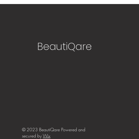
€ 9
€ 65
BeautiQare
© 2023 BeautiQare Powered and
secured by
Wix