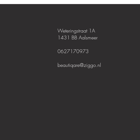
Weteringstraat 1A
1431 BB Aalsmeer
0627170973
beautiqare@ziggo.nl