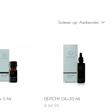
Sorteren op:
Aanbevolen
+ 5 ML
DE-ITCHY OIL+50 ML
Prijs
€ 64,95