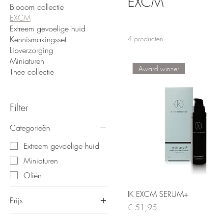
EXCM
Blooom collectie
EXCM
Extreem gevoelige huid
Kennismakingsset
4 producten
Lipverzorging
Miniaturen
Award winner
Thee collectie
Filter
Categorieën
Extreem gevoelige huid
Miniaturen
Oliën
IK EXCM SERUM+
Prijs
Prijs
€ 51,95