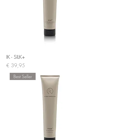
IK - SILK+
Prijs
€ 39,95
Best Seller