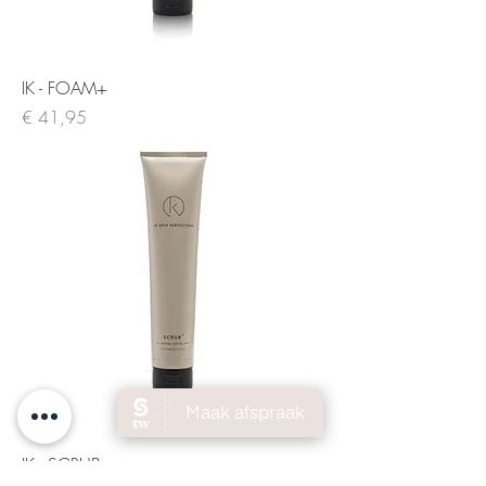
IK - FOAM+
Prijs
€ 41,95
IK - SCRUB+