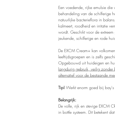
Een voedende, rijke emulsie die w
behandeling van de schilferige 
natuurlijke bacterieflora in bala
kalmeert, roodheid en irritatie v
wordt. Geschikt voor de extreem 
jeukende, schilferige en rode hui
De EXCM Cream+ kan volkomen ve
leeftijdsgroepen en is zelfs gesc
Opgebouwd uit huideigen en hui
langdurig gebruik, veilig zonder
alternatief voor de bestaande me
Tip!
Werkt enorm goed bij bay's vo
Belangrijk:
De volle, rijk en stevige EXCM 
in bottle systeem. Dit betekent da