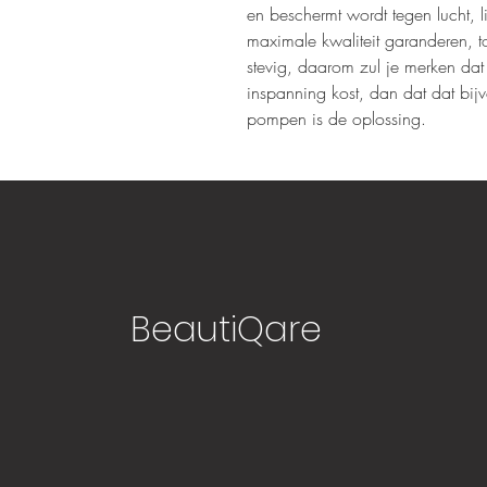
en beschermt wordt tegen lucht,
maximale kwaliteit garanderen, to
stevig, daarom zul je merken d
inspanning kost, dan dat dat bijv
pompen is de oplossing.
BeautiQare