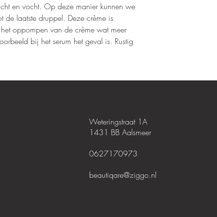
 licht en vocht. Op deze manier kunnen we
t de laatste druppel. Deze crème is
at het oppompen van de crème wat meer
oorbeeld bij het serum het geval is. Rustig
Weteringstraat 1A
1431 BB Aalsmeer
0627170973
beautiqare@ziggo.nl