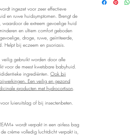
Eén van de stoffen die
afhalen in de salon o
vochtgehalte te reguler
ordt ingezet voor zeer effectieve
met een vergoeding v
bestanddeel. Het vermi
huid en ruwe huidsymptomen. Brengt de
jeukstillend.
ns, waardoor de extreem gevoelige huid
Biolin
erminderen en ultiem comfort geboden
Een natuurlijk prebioti
gevoelige, droge, ruwe, geïrriteerde,
balans brengt en de b
d. Helpt bij eczeem en psoriasis.
verbetert.
ilig gebruikt worden door alle
hikt voor de meest kwetsbare babyhuid.
didentieke ingrediënten.
Ook bij
 bijwerkingen. Een veilig en gezond
dicinale producten met hydrocortison
.
or luieruitslag of bij insectenbeten.
CREAM+ wordt verpakt in een airless bag
t de crème volledig luchtdicht verpakt is,