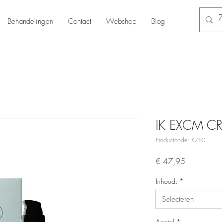
Behandelingen
Contact
Webshop
Blog
IK EXCM C
Productcode: K780
Prijs
€ 47,95
Inhoud:
*
Selecteren
Aantal
*