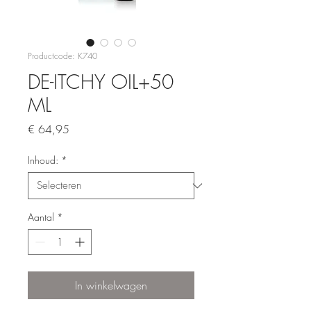
Productcode: K740
DE-ITCHY OIL+50
ML
Prijs
€ 64,95
Inhoud:
*
Aantal
*
In winkelwagen