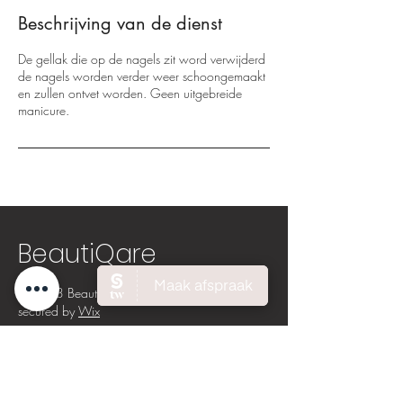
i
Beschrijving van de dienst
n
.
De gellak die op de nagels zit word verwijderd
de nagels worden verder weer schoongemaakt
en zullen ontvet worden. Geen uitgebreide
manicure.
BeautiQare
© 2023 BeautiQare Powered and
secured by
Wix
Weteringstraat 1A
1431 BB Aalsmeer