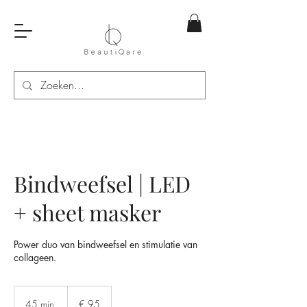
Bindweefsel | LED
+ sheet masker
Power duo van bindweefsel en stimulatie van
collageen.
95
euro
45 min.
4
€ 95