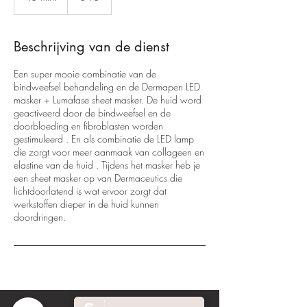
5
m
i
Beschrijving van de dienst
n
.
Een super mooie combinatie van de
bindweefsel behandeling en de Dermapen LED
masker + Lumafase sheet masker. De huid word
geactiveerd door de bindweefsel en de
doorbloeding en fibroblasten worden
gestimuleerd . En als combinatie de LED lamp
die zorgt voor meer aanmaak van collageen en
elastine van de huid . Tijdens het masker heb je
een sheet masker op van Dermaceutics die
lichtdoorlatend is wat ervoor zorgt dat
werkstoffen dieper in de huid kunnen
doordringen.