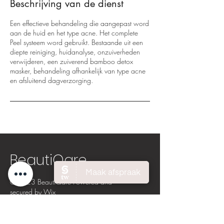
Beschrijving van de dienst
Een effectieve behandeling die aangepast word
aan de huid en het type acne. Het complete
Peel systeem word gebruikt. Bestaande uit een
diepte reiniging, huidanalyse, onzuiverheden
verwijderen, een zuiverend bamboo detox
masker, behandeling afhankelijk van type acne
en afsluitend dagverzorging.
BeautiQare
© 2023 BeautiQare Powered and
secured by
Wix
Weteringstraat 1A