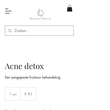
Acne detox
Een aangepaste fruitzuur behandeling
85
euro
1 uur
1
€ 85
u
u