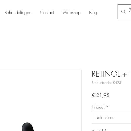
Behandelingen
Contact
Webshop
Blog
RETINOL + 
Productcode: K423
Prijs
€ 21,95
Inhoud:
*
Selecteren
Aantal
*