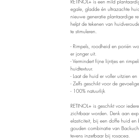
RETINOL+ is een mild plantaardi
egale, gladde én ultrazachte huid
nieuwe generatie plantaardige ret
helpt de tekenen van huidveroude
te stimuleren.
- Rimpels, roodheid en poriën w
er jonger uit.
- Vermindert fijne lijntjes en rimp
huidtextuur.
- Laat de huid er voller uitzien e
- Zelfs geschikt voor de gevoelig
- 100% natuurlijk
RETINOL+ is geschikt voor ieder
zichtbaar worden. Denk aan expres
elasticiteit, bij een doffe huid 
gouden combinatie van Backuchiol
tevens inzetbaar bij rosacea.