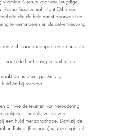
g vitamine A serum voor een jeugdige,
! Retinol Backuchiol Night Oil is een
Voor de beste werking
inol-olie die de hele nacht doorwerkt en
laagste PH waarde als 
ring te verminderen en de celvernieuwing
PH waarde dient het du
worden en eindig je alt
orden zichtbaar aangepakt en de huid ziet
els, maakt de huid stevig en verfijnt de
n maakt de huidteint gelijkmatig.
e huid én bij rosacea.
een bij wie de tekenen van veroudering
sielijntjes, rimpels, verlies van
en bij een huid met zonschade. Dankzij de
 en Retinol (Revinage) is deze night oil