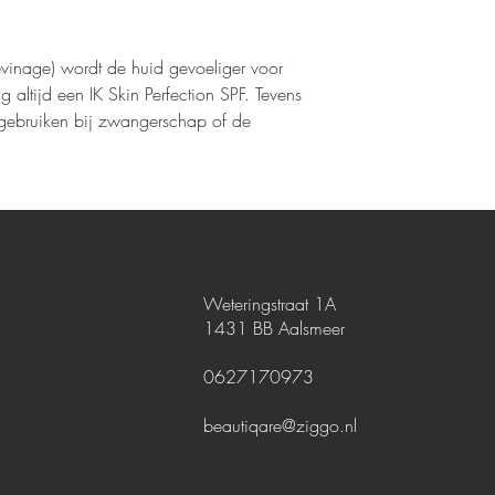
evinage) wordt de huid gevoeliger voor
altijd een IK Skin Perfection SPF. Tevens
e gebruiken bij zwangerschap of de
Weteringstraat 1A
1431 BB Aalsmeer
0627170973
beautiqare@ziggo.nl