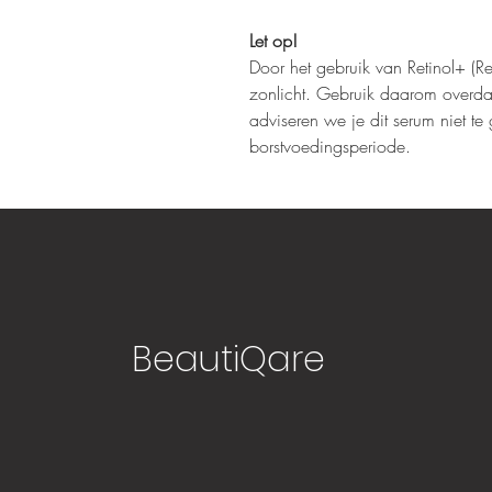
Let op!
Door het gebruik van Retinol+ (R
zonlicht. Gebruik daarom overdag 
adviseren we je dit serum niet t
borstvoedingsperiode.
BeautiQare