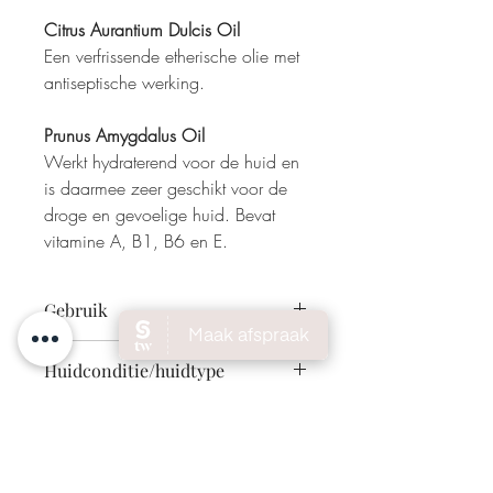
Citrus Aurantium Dulcis Oil
Een verfrissende etherische olie met
antiseptische werking.
Prunus Amygdalus Oil
Werkt hydraterend voor de huid en
is daarmee zeer geschikt voor de
droge en gevoelige huid. Bevat
vitamine A, B1, B6 en E.
Gebruik
Breng de olie iedere ochtend en/of
Huidconditie/huidtype
avond aan onder uw 24H Crème of
masker of mix het met uw favoriete
Normale en vochtarme huid, droge huid,
product.
Algemene voorwaarden
rijpere en zonbeschadigde huid.
Producten kunnen niet retour in verband
Verzenden of afhalen