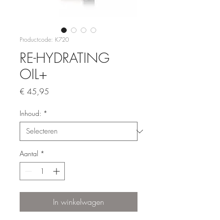
Productcode: K720
RE-HYDRATING
OIL+
Prijs
€ 45,95
Inhoud:
*
Aantal
*
In winkelwagen