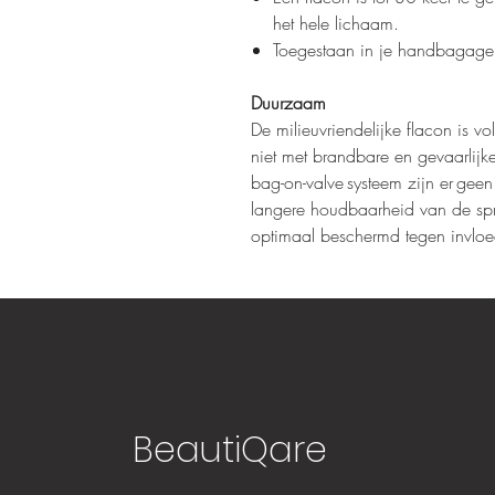
het hele lichaam.
Toegestaan in je handbagage
Duurzaam
De milieuvriendelijke flacon is v
niet met brandbare en gevaarlijke
bag-on-valve systeem zijn er gee
langere houdbaarheid van de spr
optimaal beschermd tegen invloe
BeautiQare