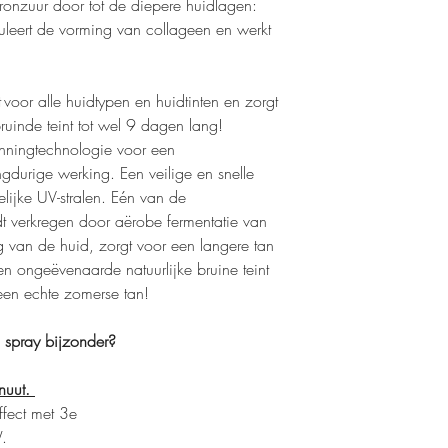
uronzuur door tot de diepere huidlagen:
Wrijf vervolgens met 
imuleert de vorming van collageen en werkt
voor een egaal resultaa
● De spray droogt binne
behulp van een föhn).
● Na 3 uur is de tanni
 voor alle huidtypen en huidtinten en zorgt
douchen, sporten etc.
bruinde teint tot wel 9 dagen lang!
Tanningtip:
tan enkels,
tanningtechnologie voor een
gebruik hiervoor het t
angdurige werking. Een veilige en snelle
voor het meest natuurlij
ijke UV-stralen. Eén van de
Advies:
gebruik de Blac
Exfoliating Mitt voor 
dt verkregen door aërobe fermentatie van
Scrubben verwijdert on
g van de huid, zorgt voor een langere tan
wat leidt tot een egal
n ongeëvenaarde natuurlijke bruine teint
je teint!
 een echte zomerse tan!
 spray bijzonder?
inuut.
fect met 3e
W.