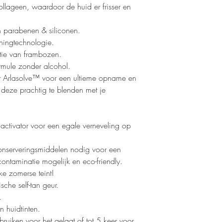
llageen, waardoor de huid er frisser en
an parabenen & siliconen.
ningtechnologie.
tie van frambozen.
rmule zonder alcohol.
nt Arlasolve™ voor een ultieme opname en
deze prachtig te blenden met je
activator voor een egale verneveling op
onserveringsmiddelen nodig voor een
ontaminatie mogelijk en eco-friendly.
jke zomerse teint!
sche self-tan geur.
n.
n huidtinten.
bruiken voor het gelaat of tot 5 keer voor