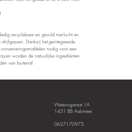
!
olledig recyclebaar en gevuld met lucht en
 drijfgassen. Dankzij het geïntegreerde
n conserveringsmiddelen nodig voor een
ay en worden de natuurlijke ingrediënten
den van buitenaf.
Weteringstraat 1A
1431 BB Aalsmeer
0627170973