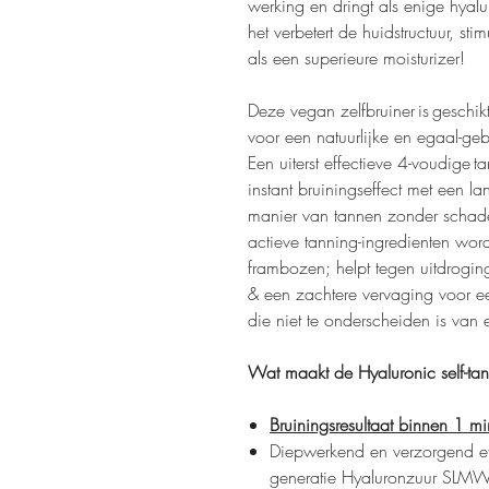
werking en dringt als enige hyal
het verbetert de huidstructuur, st
als een superieure moisturizer!
Deze vegan zelfbruiner is geschikt
voor een natuurlijke en egaal-ge
Een uiterst effectieve 4-voudige 
instant bruiningseffect met een l
manier van tannen zonder schadel
actieve tanning-ingredienten wor
frambozen; helpt tegen uitdrogin
& een zachtere vervaging voor ee
die niet te onderscheiden is van
Wat maakt de Hyaluronic self-tan
Bruiningsresultaat binnen 1 m
Diepwerkend en verzorgend ef
generatie Hyaluronzuur SLM