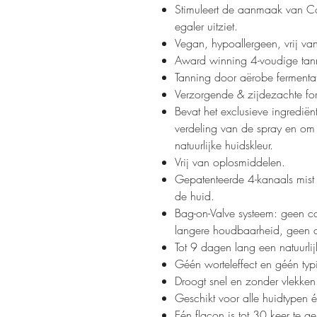
Stimuleert de aanmaak van Co
egaler uitziet.
Vegan, hypoallergeen, vrij v
Award winning 4-voudige tan
Tanning door aërobe fermenta
Verzorgende & zijdezachte fo
Bevat het exclusieve ingredië
verdeling van de spray en om 
natuurlijke huidskleur.
Vrij van oplosmiddelen.
Gepatenteerde 4-kanaals mist 
de huid.
Bag-on-Valve systeem: geen c
langere houdbaarheid, geen c
Tot 9 dagen lang een natuurli
Géén worteleffect en géén typi
Droogt snel en zonder vlekke
Geschikt voor alle huidtypen é
Eén flacon is tot 30 keer te ge