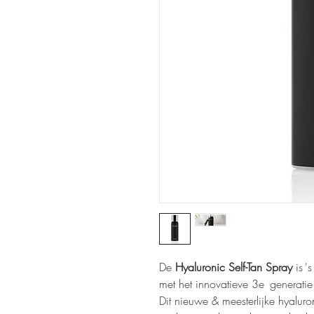
De
Hyaluronic Self-Tan Spray
is 's
met het innovatieve 3e generat
Dit nieuwe & meesterlijke hyalur