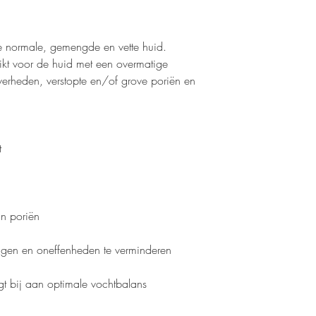
e normale, gemengde en vette huid.
ikt voor de huid met een overmatige
verheden, verstopte en/of grove poriën en
t
an poriën
ingen en oneffenheden te verminderen
gt bij aan optimale vochtbalans