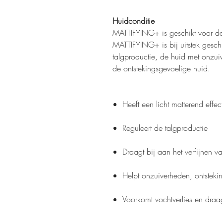
Huidconditie
MATTIFYING+ is geschikt voor d
MATTIFYING+ is bij uitstek gesch
talgproductie, de huid met onzui
de ontstekingsgevoelige huid.
Heeft een licht matterend effec
Reguleert de talgproductie
Draagt bij aan het verfijnen v
Helpt onzuiverheden, ontstek
Voorkomt vochtverlies en draa