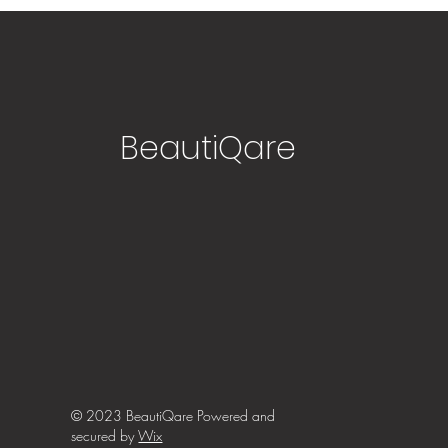
BeautiQare
© 2023 BeautiQare Powered and
secured by
Wix