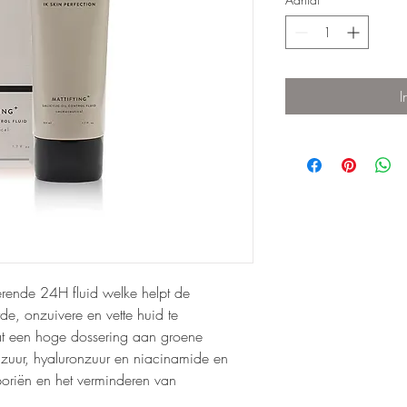
I
erende 24H fluid welke helpt de
e, onzuivere en vette huid te
t een hoge dossering aan groene
lzuur, hyaluronzuur en niacinamide en
poriën en het verminderen van
.