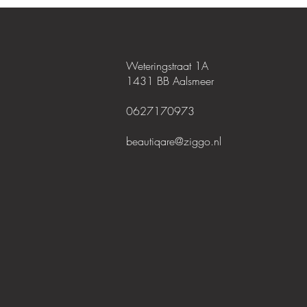
Weteringstraat 1A
1431 BB Aalsmeer
0627170973
beautiqare@ziggo.nl