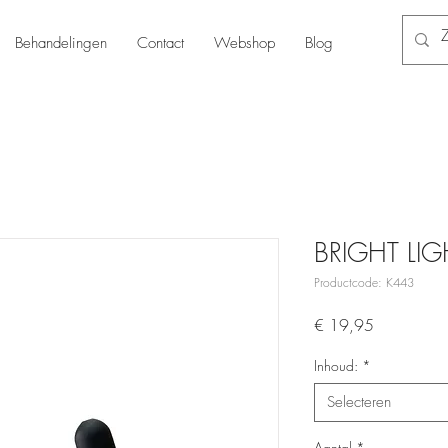
Behandelingen
Contact
Webshop
Blog
BRIGHT LI
Productcode: K443
Prijs
€ 19,95
Inhoud:
*
Selecteren
Aantal
*