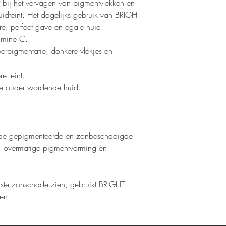
t bij het vervagen van pigmentvlekken en
uidteint. Het dagelijks gebruik van BRIGHT
e, perfect gave en egale huid!
tamine C.
perpigmentatie, donkere vlekjes en
e teint.
de ouder wordende huid.
 de gepigmenteerde en zonbeschadigde
nt, overmatige pigmentvorming én
ste zonschade zien, gebruikt BRIGHT
en.