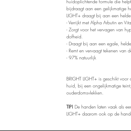
huidoplichtende formule die help
bijdraagt aan een gelijkmatige h
LIGHT+ draagt bij aan een helder
- Verrijkt met Alpha Arbutin en Vi
- Zorgt voor het vervagen van hy
dofheid.
- Draagt bij aan een egale, helder
- Remt en vervaagt tekenen van 
- 97% natuurlijk
BRIGHT LIGHT+ is geschikt voor
huid, bij een ongelijkmatige tei
ouderdomsvlekken.
TIP!
De handen laten vaak als eer
LIGHT+ daarom ook op de hand