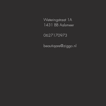
Weteringstraat 1A
1431 BB Aalsmeer
0627170973
beautiqare@ziggo.nl