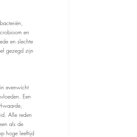
bacteriën, 
icrobioom en 
ede en slechte 
pel gezegd zijn 
in evenwicht 
nvloeden. Een 
H-waarde, 
id. Alle reden 
leen als de 
p hoge leeftijd 