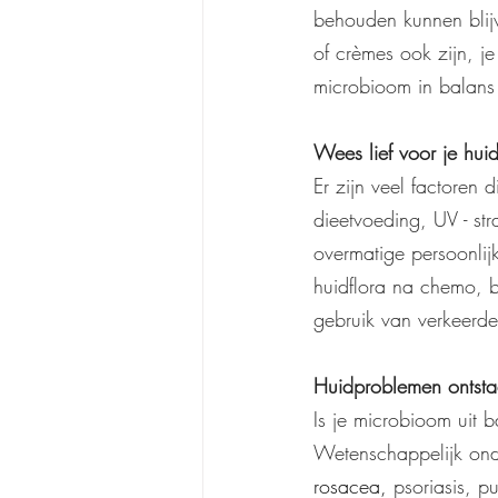
behouden kunnen blij
of crèmes ook zijn, je
microbioom in balans 
Wees lief voor je hu
Er zijn veel factoren
dieetvoeding, UV - str
overmatige persoonlij
huidflora na chemo, b
gebruik van verkeerd
Huidproblemen ontsta
Is je microbioom uit 
Wetenschappelijk ond
rosacea
,
 psoriasis, pu