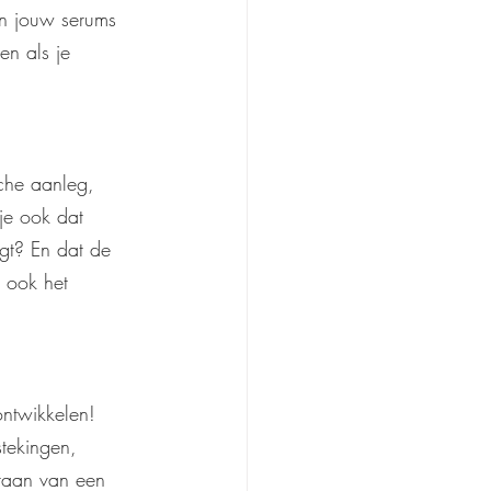
an jouw serums 
en als je 
che aanleg, 
 je ook dat 
gt? En dat de 
 ook het 
ontwikkelen! 
tekingen, 
staan van een 