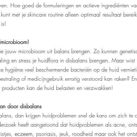
ven. Hoe goed de formuleringen en actieve ingrediënten v
 kunt met je skincare routine alleen optimaal resultaat bereik
is!
idmicrobioom!
 die jouw microbioom uit balans brengen. Zo kunnen genetis
aling en stress je huidflora in disbalans brengen. Maar wist
ke hygiëne veel beschermende bacteriën op de huid vernieti
estraling of medicijngebruik ernstig verstoord kan raken? En
e producten kan de huid belasten en verzwakken!  
an door disbalans
balans, dan krijgen huidproblemen snel de kans om zich te 
erzoek heeft aangetoond dat huidproblemen als acne, onts
istjes, 
eczeem
,
 psoriasis, jeuk, roodheid maar ook het ont