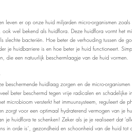
n leven er op onze huid miljarden micro-organismen zoals 
, ook wel bekend als huidflora. Deze huidflora vormt het m
s slechte bacteriën. Hoe beter de verhouding tussen de go
r je huidbarriere is en hoe beter je huid functioneert. Sim
n, die een natuurlijk beschermlaagje van de huid vormen.
e beschermende huidlaag zorgen en de micro-organismen 
veel beter beschermd tegen vrije radicalen en schadelijke i
et microbioom versterkt het immuunsysteem, reguleert de p
 en zorgt voor een optimaal hydraterend vermogen van je hu
 je huidflora te schenken! Zeker als je je realiseert dat ‘al
ns in orde is´, gezondheid en schoonheid van de huid tot o