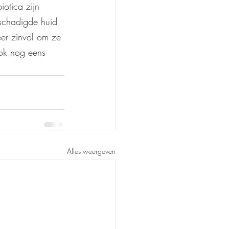
otica zijn 
eschadigde huid 
eer zinvol om ze 
ook nog eens 
Alles weergeven