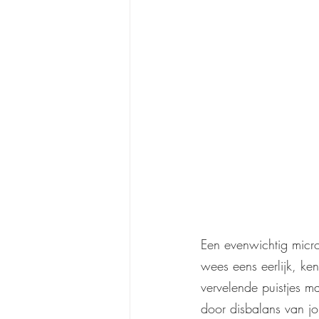
Een evenwichtig micro
wees eens eerlijk, ke
vervelende puistjes m
door disbalans van j