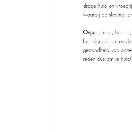
droge huid en vroegti
waarbij de slechte, o
Oeps…
En ja, helaas
het microbioom eerder 
gezondheid van onze 
reden dus om je huidf