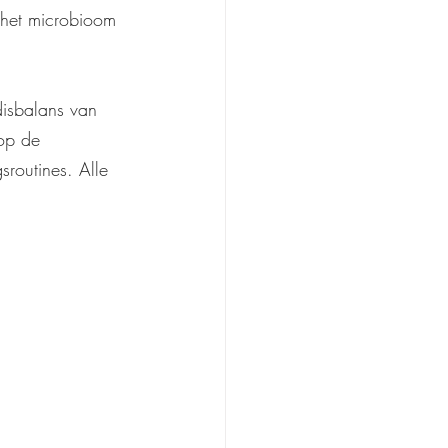
 het microbioom 
isbalans van 
 op de 
routines. Alle 