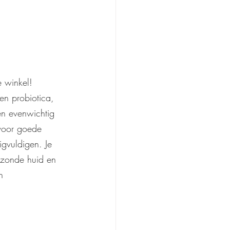
 winkel! 
en probiotica, 
en evenwichtig 
voor goede 
igvuldigen. Je 
gezonde huid en 
n 