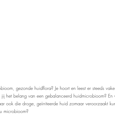
bioom, gezonde huidflora? Je hoort en leest er steeds vake
n jij het belang van een gebalanceerd huidmicrobioom? En wi
aar ook die droge, geïrriteerde huid zomaar veroorzaakt k
ou microbioom?