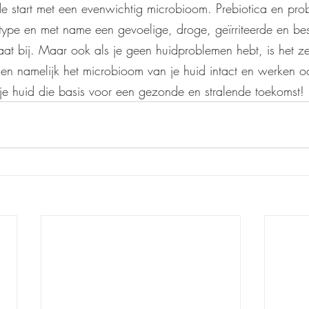
e start met een evenwichtig microbioom. Prebiotica en probi
dtype en met name een gevoelige, droge, geïrriteerde en b
baat bij. Maar ook als je geen huidproblemen hebt, is het z
en namelijk het microbioom van je huid intact en werken 
j je huid die basis voor een gezonde en stralende toekomst!