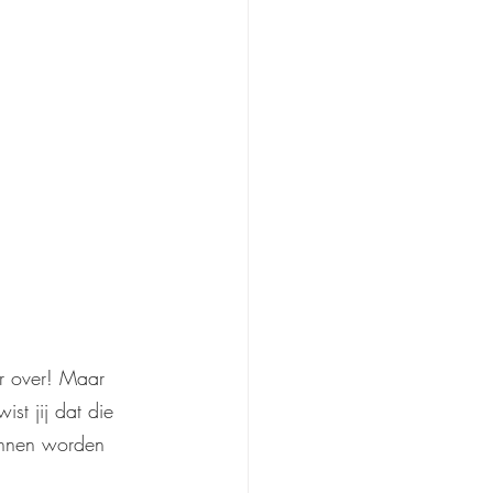
r over! Maar 
st jij dat die 
unnen worden 