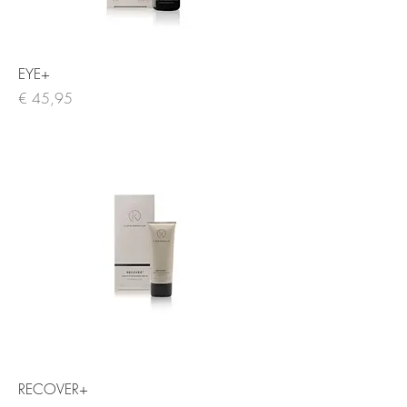
EYE+
Prijs
€ 45,95
RECOVER+