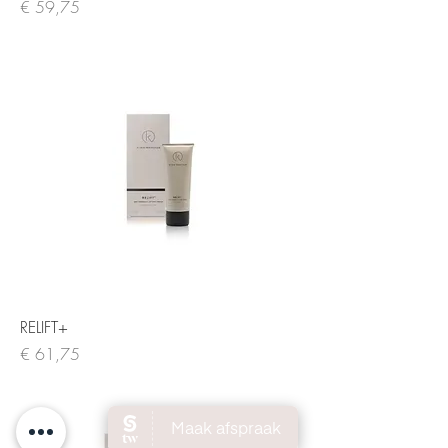
Prijs
€ 59,75
RELIFT+
Prijs
€ 61,75